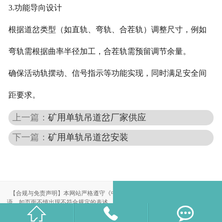
3.功能导向设计
根据道岔类型（如直轨、弯轨、合茬轨）调整尺寸，例如
弯轨需根据曲率半径加工，合茬轨需预留调节余量。
确保活动轨摆动、信号指示等功能实现，同时满足安全间
距要求。
上一篇：
矿用单轨吊道岔厂家供应
下一篇：
矿用单轨吊道岔安装
【合规与免责声明】本网站严格遵守《中华人民共和国广告法》，尽力规范用
语。如页面不慎出现不符合规定的表述，敬请联系我们，将立即更正；相关内容



仅供参考，不构成交易依据。